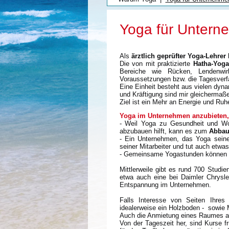
Yoga für Untern
Als
ärztlich geprüfter Yoga-Lehrer
b
Die von mit praktizierte
Hatha-Yoga
Bereiche wie Rücken, Lendenwirb
Voraussetzungen bzw. die Tagesverf
Eine Einheit besteht aus vielen dyn
und Kräftigung sind mir gleichermaß
Ziel ist ein Mehr an Energie und Ruh
Yoga im Unternehmen anzubieten, h
- Weil Yoga zu Gesundheit und Woh
abzubauen hilft, kann es zum
Abbau
- Ein Unternehmen, das Yoga seinen
seiner Mitarbeiter und tut auch etwas
- Gemeinsame Yogastunden können
Mittlerweile gibt es rund 700 Stud
etwa auch eine bei Daimler Chrysle
Entspannung im Unternehmen.
Falls Interesse von Seiten Ihres 
idealerweise ein Holzboden - sowie 
Auch die Anmietung eines Raumes a
Von der Tageszeit her, sind Kurse f