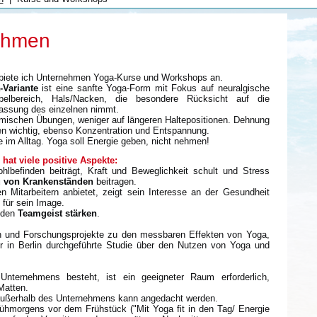
ehmen
iete ich Unternehmen Yoga-Kurse und Workshops an.
-Variante
ist eine sanfte Yoga-Form mit Fokus auf neuralgische
elbereich, Hals/Nacken, die besondere Rücksicht auf die
assung des einzelnen nimmt.
amischen Übungen, weniger auf längeren Haltepositionen. Dehnung
en wichtig, ebenso Konzentration und Entspannung.
e im Alltag. Yoga soll Energie geben, nicht nehmen!
at viele positive Aspekte:
lbefinden beiträgt, Kraft und Beweglichkeit schult und Stress
 von Krankenständen
beitragen.
 Mitarbeitern anbietet, zeigt sein Interesse an der Gesundheit
 für sein Image.
 den
Teamgeist stärken
.
ien und Forschungsprojekte zu den messbaren Effekten von Yoga,
r in Berlin durchgeführte Studie über den Nutzen von Yoga und
Unternehmens besteht, ist ein geeigneter Raum erforderlich,
Matten.
ußerhalb des Unternehmens kann angedacht werden.
rühmorgens vor dem Frühstück ("Mit Yoga fit in den Tag/ Energie