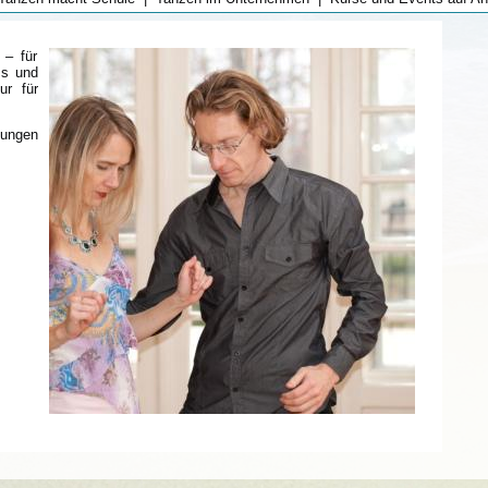
 – für
ss und
ur für
dungen