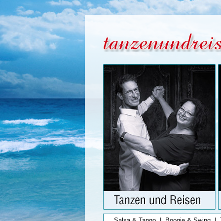
Salsa & Tango
|
Boogie & Swing
|